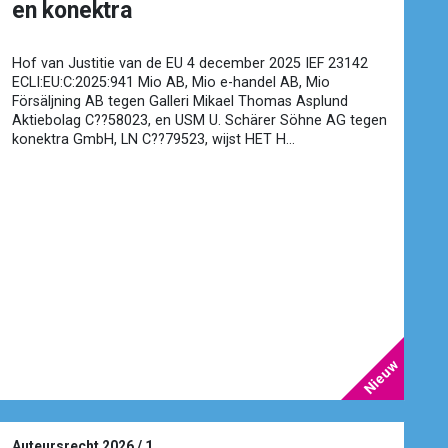
en konektra
Hof van Justitie van de EU 4 december 2025 IEF 23142
ECLI:EU:C:2025:941 Mio AB, Mio e-handel AB, Mio
Försäljning AB tegen Galleri Mikael Thomas Asplund
Aktiebolag C??58023, en USM U. Schärer Söhne AG tegen
konektra GmbH, LN C??79523, wijst HET H...
Auteursrecht 2026 / 1