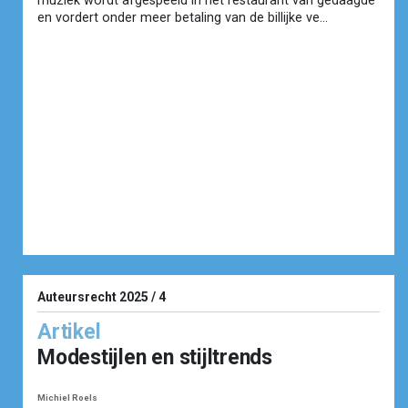
muziek wordt afgespeeld in het restaurant van gedaagde
en vordert onder meer betaling van de billijke ve...
Auteursrecht 2025 / 4
Artikel
Modestijlen en stijltrends
Michiel Roels